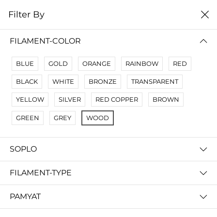
0
Filter By
Filter By
Сначало новые
FILAMENT-COLOR
No Results
BLUE
GOLD
ORANGE
RAINBOW
RED
Not Found Filters1
BLACK
WHITE
BRONZE
TRANSPARENT
Not Found Filters2
YELLOW
SILVER
RED COPPER
BROWN
GREEN
GREY
WOOD
SOPLO
FILAMENT-TYPE
PAMYAT