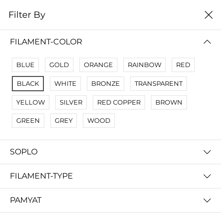
0
Filter By
Filter By
Сначало новые
FILAMENT-COLOR
No Results
BLUE
GOLD
ORANGE
RAINBOW
RED
Not Found Filters1
BLACK
WHITE
BRONZE
TRANSPARENT
Not Found Filters2
YELLOW
SILVER
RED COPPER
BROWN
GREEN
GREY
WOOD
SOPLO
FILAMENT-TYPE
PAMYAT