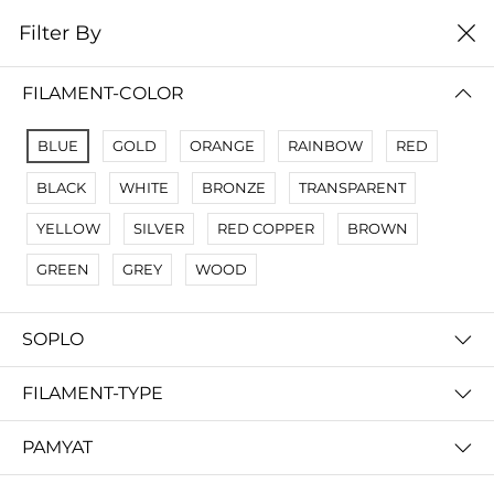
0
Filter By
Filter By
Сначало новые
FILAMENT-COLOR
No Results
BLUE
GOLD
ORANGE
RAINBOW
RED
Not Found Filters1
BLACK
WHITE
BRONZE
TRANSPARENT
Not Found Filters2
YELLOW
SILVER
RED COPPER
BROWN
GREEN
GREY
WOOD
SOPLO
FILAMENT-TYPE
PAMYAT