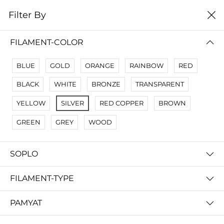
0
Filter By
Filter By
Сначало новые
FILAMENT-COLOR
No Results
BLUE
GOLD
ORANGE
RAINBOW
RED
Not Found Filters1
BLACK
WHITE
BRONZE
TRANSPARENT
Not Found Filters2
YELLOW
SILVER
RED COPPER
BROWN
GREEN
GREY
WOOD
SOPLO
FILAMENT-TYPE
PAMYAT