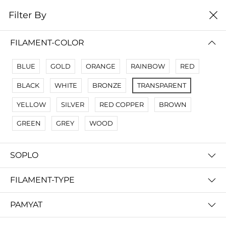
0
Filter By
Filter By
Сначало новые
FILAMENT-COLOR
No Results
BLUE
GOLD
ORANGE
RAINBOW
RED
Not Found Filters1
BLACK
WHITE
BRONZE
TRANSPARENT
Not Found Filters2
YELLOW
SILVER
RED COPPER
BROWN
GREEN
GREY
WOOD
SOPLO
FILAMENT-TYPE
PAMYAT