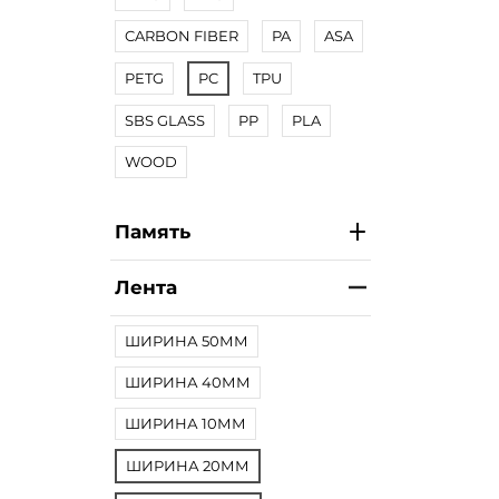
CARBON FIBER
PA
ASA
PETG
PC
TPU
SBS GLASS
PP
PLA
WOOD
Память
Лента
ШИРИНА 50ММ
ШИРИНА 40ММ
ШИРИНА 10ММ
ШИРИНА 20ММ