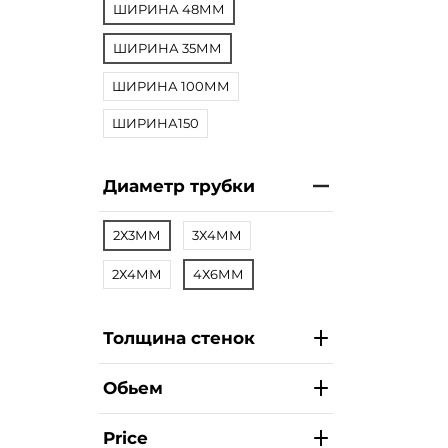
ШИРИНА 48ММ
ШИРИНА 35ММ
ШИРИНА 100ММ
ШИРИНА150
Диаметр трубки
2Х3ММ
3Х4ММ
2Х4ММ
4Х6ММ
Толщина стенок
Обьем
Price