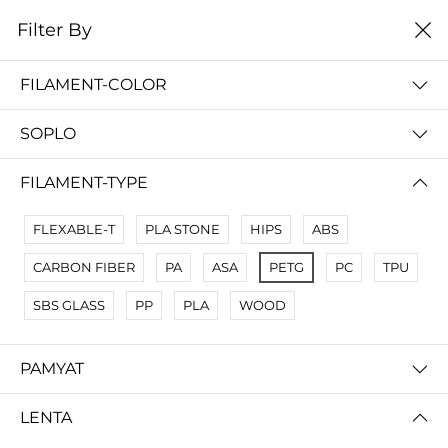
0
Filter By
Filter By
Сначало новые
FILAMENT-COLOR
No Results
SOPLO
Not Found Filters1
Not Found Filters2
FILAMENT-TYPE
FLEXABLE-T
PLA STONE
HIPS
ABS
CARBON FIBER
PA
ASA
PETG
PC
TPU
SBS GLASS
PP
PLA
WOOD
PAMYAT
LENTA