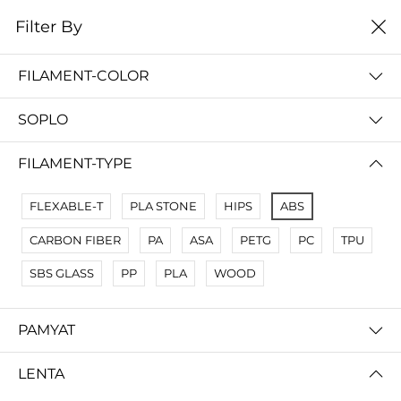
0
Filter By
Filter By
Сначало новые
FILAMENT-COLOR
No Results
SOPLO
Not Found Filters1
Not Found Filters2
FILAMENT-TYPE
FLEXABLE-T
PLA STONE
HIPS
ABS
CARBON FIBER
PA
ASA
PETG
PC
TPU
SBS GLASS
PP
PLA
WOOD
PAMYAT
LENTA