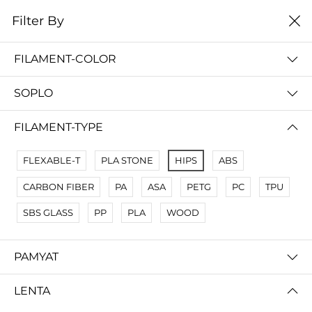
0
Filter By
Filter By
Сначало новые
FILAMENT-COLOR
No Results
SOPLO
Not Found Filters1
Not Found Filters2
FILAMENT-TYPE
FLEXABLE-T
PLA STONE
HIPS
ABS
CARBON FIBER
PA
ASA
PETG
PC
TPU
SBS GLASS
PP
PLA
WOOD
PAMYAT
LENTA