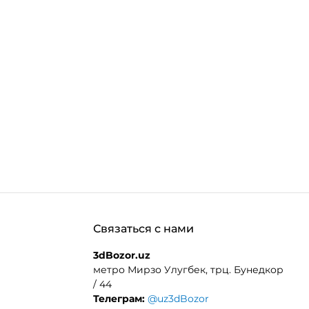
Связаться с нами
3dBozor.uz
метро Мирзо Улугбек, трц. Бунедкор
/ 44
Телеграм:
@uz3dBozor