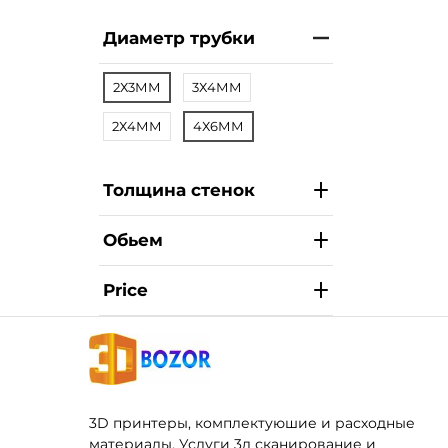
Диаметр трубки
2Х3ММ
3Х4ММ
2Х4ММ
4Х6ММ
Толщина стенок
Обьем
Price
3D принтеры, комплектуюшие и расходные
материалы. Услуги 3д сканирование и