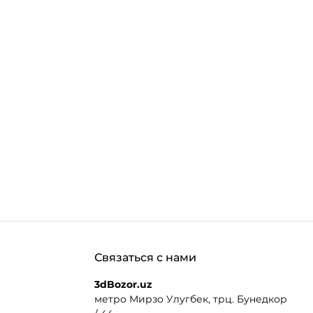
Связаться с нами
3dBozor.uz
метро Мирзо Улугбек, трц. Бунедкор