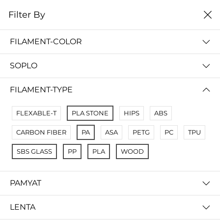
0
Filter By
Filter By
Сначало новые
FILAMENT-COLOR
No Results
SOPLO
Not Found Filters1
Not Found Filters2
FILAMENT-TYPE
FLEXABLE-T
PLA STONE
HIPS
ABS
CARBON FIBER
PA
ASA
PETG
PC
TPU
SBS GLASS
PP
PLA
WOOD
PAMYAT
LENTA