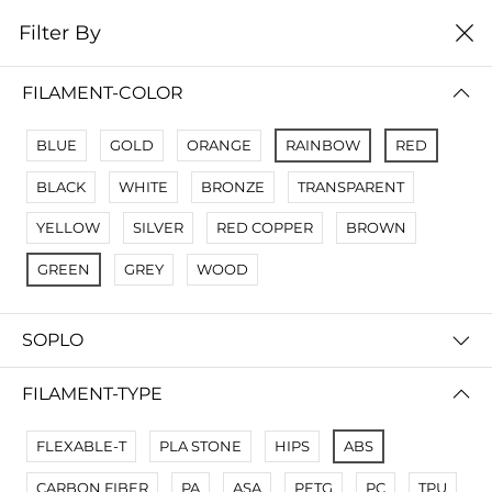
0
Filter By
Filter By
Сначало новые
FILAMENT-COLOR
No Results
BLUE
GOLD
ORANGE
RAINBOW
RED
Not Found Filters1
BLACK
WHITE
BRONZE
TRANSPARENT
Not Found Filters2
YELLOW
SILVER
RED COPPER
BROWN
GREEN
GREY
WOOD
SOPLO
FILAMENT-TYPE
FLEXABLE-T
PLA STONE
HIPS
ABS
CARBON FIBER
PA
ASA
PETG
PC
TPU