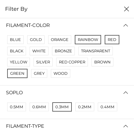
0
Filter By
Filter By
Сначало новые
FILAMENT-COLOR
No Results
BLUE
GOLD
ORANGE
RAINBOW
RED
Not Found Filters1
BLACK
WHITE
BRONZE
TRANSPARENT
Not Found Filters2
YELLOW
SILVER
RED COPPER
BROWN
GREEN
GREY
WOOD
SOPLO
0.5ММ
0.6ММ
0.3ММ
0.2ММ
0.4ММ
FILAMENT-TYPE