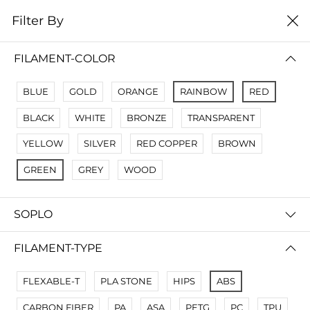
0
Filter By
Filter By
Сначало новые
FILAMENT-COLOR
No Results
BLUE
GOLD
ORANGE
RAINBOW
RED
Not Found Filters1
BLACK
WHITE
BRONZE
TRANSPARENT
Not Found Filters2
YELLOW
SILVER
RED COPPER
BROWN
GREEN
GREY
WOOD
SOPLO
FILAMENT-TYPE
FLEXABLE-T
PLA STONE
HIPS
ABS
CARBON FIBER
PA
ASA
PETG
PC
TPU