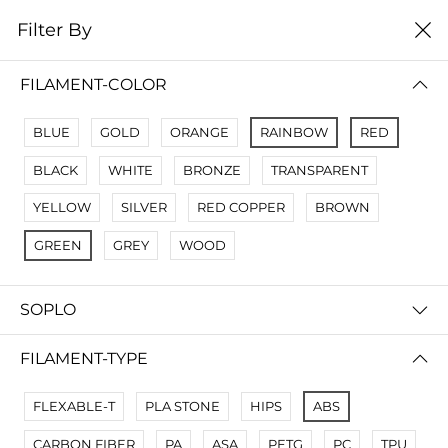
0
Filter By
Filter By
Сначало новые
FILAMENT-COLOR
No Results
BLUE
GOLD
ORANGE
RAINBOW
RED
Not Found Filters1
BLACK
WHITE
BRONZE
TRANSPARENT
Not Found Filters2
YELLOW
SILVER
RED COPPER
BROWN
GREEN
GREY
WOOD
SOPLO
FILAMENT-TYPE
FLEXABLE-T
PLA STONE
HIPS
ABS
CARBON FIBER
PA
ASA
PETG
PC
TPU