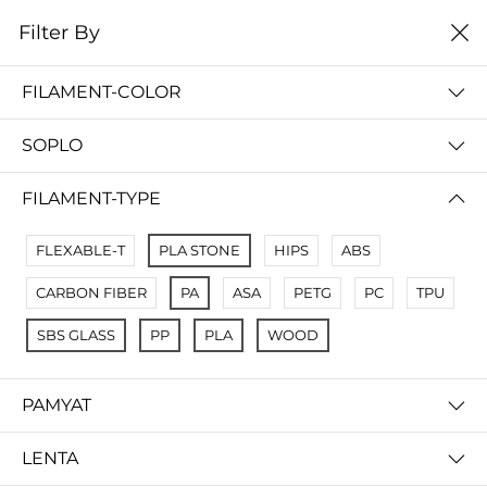
0
Filter By
Filter By
Сначало новые
FILAMENT-COLOR
No Results
SOPLO
Not Found Filters1
Not Found Filters2
FILAMENT-TYPE
FLEXABLE-T
PLA STONE
HIPS
ABS
CARBON FIBER
PA
ASA
PETG
PC
TPU
SBS GLASS
PP
PLA
WOOD
PAMYAT
LENTA