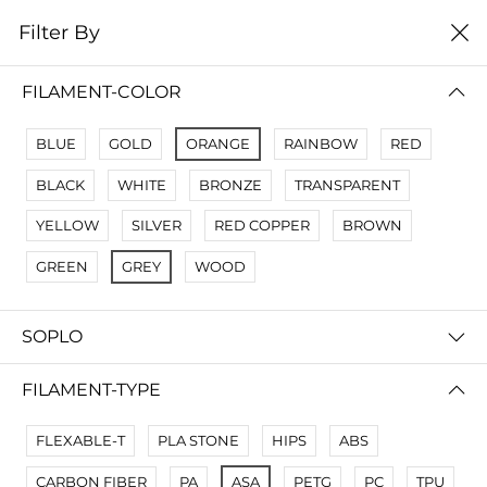
0
Filter By
Filter By
Сначало новые
FILAMENT-COLOR
No Results
BLUE
GOLD
ORANGE
RAINBOW
RED
Not Found Filters1
BLACK
WHITE
BRONZE
TRANSPARENT
Not Found Filters2
YELLOW
SILVER
RED COPPER
BROWN
GREEN
GREY
WOOD
SOPLO
FILAMENT-TYPE
FLEXABLE-T
PLA STONE
HIPS
ABS
CARBON FIBER
PA
ASA
PETG
PC
TPU