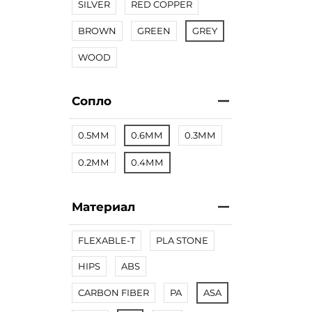
SILVER
RED COPPER
BROWN
GREEN
GREY
WOOD
Сопло
0.5ММ
0.6ММ
0.3ММ
0.2ММ
0.4ММ
Материал
FLEXABLE-T
PLA STONE
HIPS
ABS
CARBON FIBER
PA
ASA