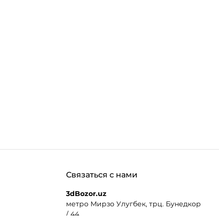
Связаться с нами
3dBozor.uz
метро Мирзо Улугбек, трц. Бунедкор
/ 44