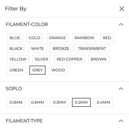
0
Filter By
Filter By
Сначало новые
FILAMENT-COLOR
No Results
BLUE
GOLD
ORANGE
RAINBOW
RED
Not Found Filters1
BLACK
WHITE
BRONZE
TRANSPARENT
Not Found Filters2
YELLOW
SILVER
RED COPPER
BROWN
GREEN
GREY
WOOD
SOPLO
0.5ММ
0.6ММ
0.3ММ
0.2ММ
0.4ММ
FILAMENT-TYPE