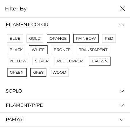
0
Filter By
Filter By
Сначало новые
FILAMENT-COLOR
No Results
BLUE
GOLD
ORANGE
RAINBOW
RED
Not Found Filters1
BLACK
WHITE
BRONZE
TRANSPARENT
Not Found Filters2
YELLOW
SILVER
RED COPPER
BROWN
GREEN
GREY
WOOD
SOPLO
FILAMENT-TYPE
PAMYAT