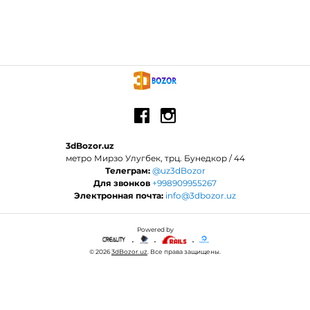
3dBozor.uz
метро Мирзо Улугбек, трц. Бунедкор / 44
Телеграм:
@uz3dBozor
Для звонков
+998909955267
Электронная почта:
info@3dbozor.uz
Powered by
© 2026
3dBozor.uz
. Все права защищены.