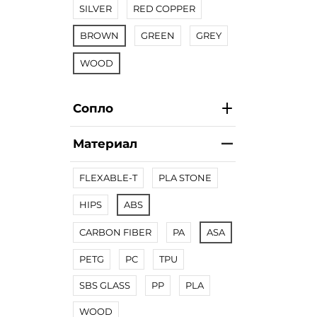
SILVER
RED COPPER
BROWN
GREEN
GREY
WOOD
Сопло
Материал
FLEXABLE-T
PLA STONE
HIPS
ABS
CARBON FIBER
PA
ASA
PETG
PC
TPU
SBS GLASS
PP
PLA
WOOD