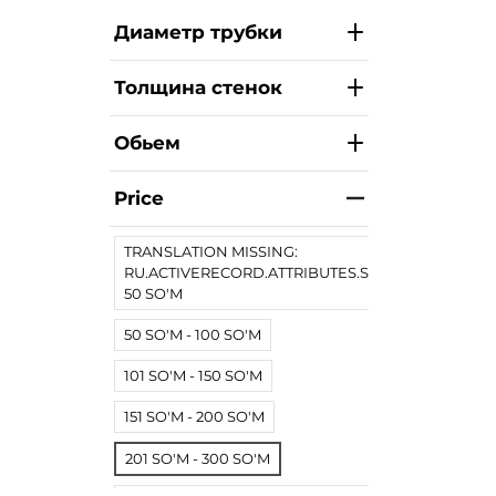
Диаметр трубки
Толщина стенок
Обьем
Price
TRANSLATION MISSING:
RU.ACTIVERECORD.ATTRIBUTES.SPREE/PRODUCT.
50 SO'M
50 SO'M - 100 SO'M
101 SO'M - 150 SO'M
151 SO'M - 200 SO'M
201 SO'M - 300 SO'M