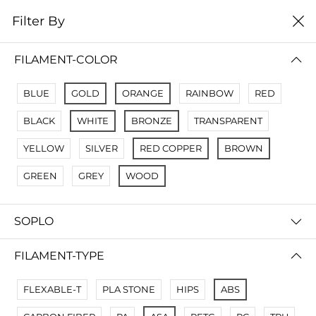
0
Filter By
Filter By
Сначало новые
FILAMENT-COLOR
No Results
BLUE
GOLD
ORANGE
RAINBOW
RED
Not Found Filters1
BLACK
WHITE
BRONZE
TRANSPARENT
Not Found Filters2
YELLOW
SILVER
RED COPPER
BROWN
GREEN
GREY
WOOD
SOPLO
FILAMENT-TYPE
FLEXABLE-T
PLA STONE
HIPS
ABS