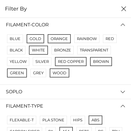
0
Filter By
Filter By
Сначало новые
FILAMENT-COLOR
No Results
BLUE
GOLD
ORANGE
RAINBOW
RED
Not Found Filters1
BLACK
WHITE
BRONZE
TRANSPARENT
Not Found Filters2
YELLOW
SILVER
RED COPPER
BROWN
GREEN
GREY
WOOD
SOPLO
FILAMENT-TYPE
FLEXABLE-T
PLA STONE
HIPS
ABS