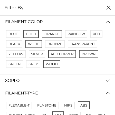
0
Filter By
Filter By
Сначало новые
FILAMENT-COLOR
No Results
BLUE
GOLD
ORANGE
RAINBOW
RED
Not Found Filters1
BLACK
WHITE
BRONZE
TRANSPARENT
Not Found Filters2
YELLOW
SILVER
RED COPPER
BROWN
GREEN
GREY
WOOD
SOPLO
FILAMENT-TYPE
FLEXABLE-T
PLA STONE
HIPS
ABS