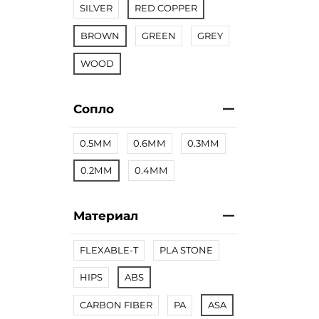
SILVER
RED COPPER
BROWN
GREEN
GREY
WOOD
Сопло
0.5ММ
0.6ММ
0.3ММ
0.2ММ
0.4ММ
Материал
FLEXABLE-T
PLA STONE
HIPS
ABS
CARBON FIBER
PA
ASA