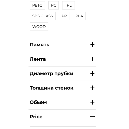
PETG
PC
TPU
SBS GLASS
PP
PLA
WOOD
Память
Лента
Диаметр трубки
Толщина стенок
Обьем
Price