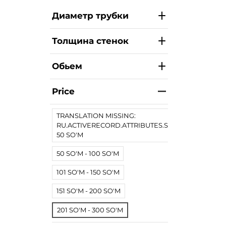
Диаметр трубки
Толщина стенок
Обьем
Price
TRANSLATION MISSING:
RU.ACTIVERECORD.ATTRIBUTES.SPREE/PRODUCT.
50 SO'M
50 SO'M - 100 SO'M
101 SO'M - 150 SO'M
151 SO'M - 200 SO'M
201 SO'M - 300 SO'M