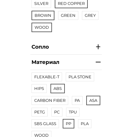
SILVER
RED COPPER
BROWN
GREEN
GREY
WOOD
Сопло
Материал
FLEXABLE-T
PLA STONE
HIPS
ABS
CARBON FIBER
PA
ASA
PETG
PC
TPU
SBS GLASS
PP
PLA
WOOD