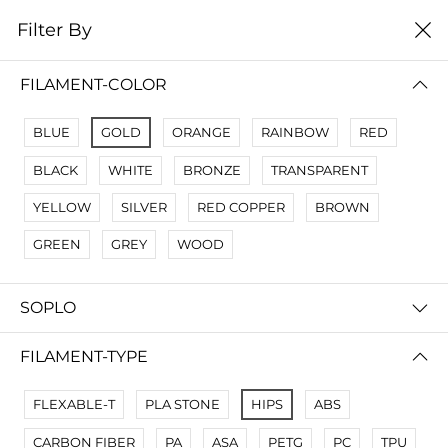
0
Filter By
Filter By
Сначало новые
FILAMENT-COLOR
No Results
BLUE
GOLD
ORANGE
RAINBOW
RED
Not Found Filters1
BLACK
WHITE
BRONZE
TRANSPARENT
Not Found Filters2
YELLOW
SILVER
RED COPPER
BROWN
GREEN
GREY
WOOD
SOPLO
FILAMENT-TYPE
FLEXABLE-T
PLA STONE
HIPS
ABS
CARBON FIBER
PA
ASA
PETG
PC
TPU