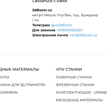
Связаться с нами
3dBozor.uz
метро Мирзо Улугбек, трц. Бунедкор
/ 44
Телеграм:
@uz3dBozor
Для звонков
+998909955267
Электронная почта:
info@3dbozor.uz
ДНЫЕ МАТЕРИАЛЫ
ЧПУ СТАНКИ
ЕНТЫ
ЛАЗЕРНЫЕ СТАНКИ
НИКИ ДЛЯ 3Д ПРИНЕТРА
ФРЕЗЕРНЫЕ СТАНКИ
ОЛИМЕРЫ
КОМПЛЕКТУЮЩИЕ - OPENB
РАСХОДНЫЕ МАТЕРИАЛЫ