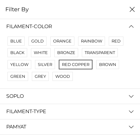
0
Filter By
Filter By
Сначало новые
FILAMENT-COLOR
No Results
BLUE
GOLD
ORANGE
RAINBOW
RED
Not Found Filters1
BLACK
WHITE
BRONZE
TRANSPARENT
Not Found Filters2
YELLOW
SILVER
RED COPPER
BROWN
GREEN
GREY
WOOD
SOPLO
FILAMENT-TYPE
PAMYAT