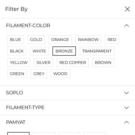
0
Filter By
Filter By
Сначало новые
FILAMENT-COLOR
No Results
BLUE
GOLD
ORANGE
RAINBOW
RED
Not Found Filters1
BLACK
WHITE
BRONZE
TRANSPARENT
Not Found Filters2
YELLOW
SILVER
RED COPPER
BROWN
GREEN
GREY
WOOD
SOPLO
FILAMENT-TYPE
PAMYAT