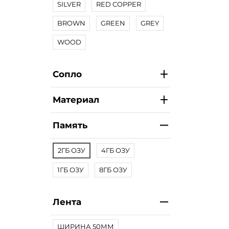
SILVER
RED COPPER
BROWN
GREEN
GREY
WOOD
Сопло
Материал
Память
2ГБ ОЗУ
4ГБ ОЗУ
1ГБ ОЗУ
8ГБ ОЗУ
Лента
ШИРИНА 50ММ