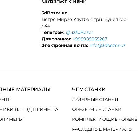
Связаться с нами
3dBozor.uz
метро Мирзо Улугбек, трц. Бунедкор
/ 44
Телеграм:
@uz3dBozor
Для звонков
+998909955267
Электронная почта:
info@3dbozor.uz
ДНЫЕ МАТЕРИАЛЫ
ЧПУ СТАНКИ
ЕНТЫ
ЛАЗЕРНЫЕ СТАНКИ
НИКИ ДЛЯ 3Д ПРИНЕТРА
ФРЕЗЕРНЫЕ СТАНКИ
ОЛИМЕРЫ
КОМПЛЕКТУЮЩИЕ - OPENB
РАСХОДНЫЕ МАТЕРИАЛЫ