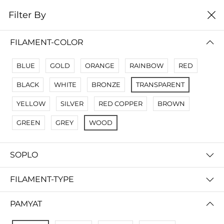
0
Filter By
Filter By
Сначало новые
FILAMENT-COLOR
No Results
BLUE
GOLD
ORANGE
RAINBOW
RED
Not Found Filters1
BLACK
WHITE
BRONZE
TRANSPARENT
Not Found Filters2
YELLOW
SILVER
RED COPPER
BROWN
GREEN
GREY
WOOD
SOPLO
FILAMENT-TYPE
PAMYAT