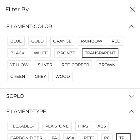
0
Filter By
Filter By
Сначало новые
FILAMENT-COLOR
No Results
BLUE
GOLD
ORANGE
RAINBOW
RED
Not Found Filters1
BLACK
WHITE
BRONZE
TRANSPARENT
Not Found Filters2
YELLOW
SILVER
RED COPPER
BROWN
GREEN
GREY
WOOD
SOPLO
FILAMENT-TYPE
FLEXABLE-T
PLA STONE
HIPS
ABS
CARBON FIBER
PA
ASA
PETG
PC
TPU