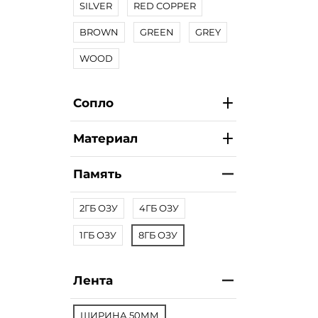
SILVER
RED COPPER
BROWN
GREEN
GREY
WOOD
Сопло
Материал
Память
2ГБ ОЗУ
4ГБ ОЗУ
1ГБ ОЗУ
8ГБ ОЗУ
Лента
ШИРИНА 50ММ