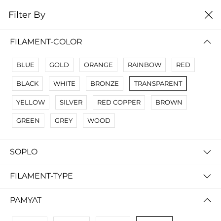
0
Filter By
Filter By
Сначало новые
FILAMENT-COLOR
No Results
BLUE
GOLD
ORANGE
RAINBOW
RED
Not Found Filters1
BLACK
WHITE
BRONZE
TRANSPARENT
Not Found Filters2
YELLOW
SILVER
RED COPPER
BROWN
GREEN
GREY
WOOD
SOPLO
FILAMENT-TYPE
PAMYAT