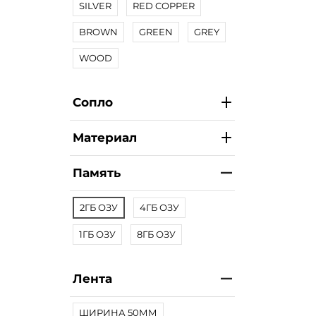
SILVER
RED COPPER
BROWN
GREEN
GREY
WOOD
Сопло
Материал
Память
2ГБ ОЗУ
4ГБ ОЗУ
1ГБ ОЗУ
8ГБ ОЗУ
Лента
ШИРИНА 50ММ