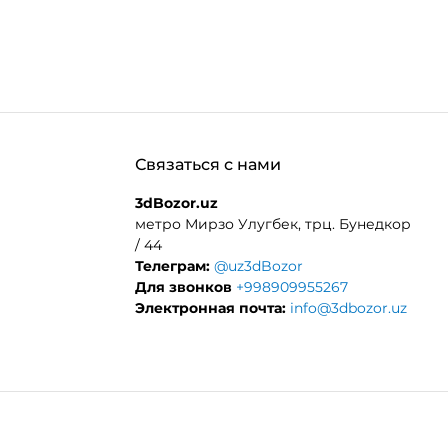
Связаться с нами
3dBozor.uz
метро Мирзо Улугбек, трц. Бунедкор
/ 44
Телеграм:
@uz3dBozor
Для звонков
+998909955267
Электронная почта:
info@3dbozor.uz