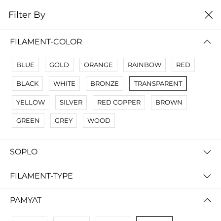
0
Filter By
Filter By
Сначало новые
FILAMENT-COLOR
No Results
BLUE
GOLD
ORANGE
RAINBOW
RED
Not Found Filters1
BLACK
WHITE
BRONZE
TRANSPARENT
Not Found Filters2
YELLOW
SILVER
RED COPPER
BROWN
GREEN
GREY
WOOD
SOPLO
FILAMENT-TYPE
PAMYAT