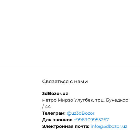
Связаться с нами
3dBozor.uz
метро Мирзо Улугбек, трц. Бунедкор
/ 44
Телеграм:
@uz3dBozor
Для звонков
+998909955267
Электронная почта:
info@3dbozor.uz