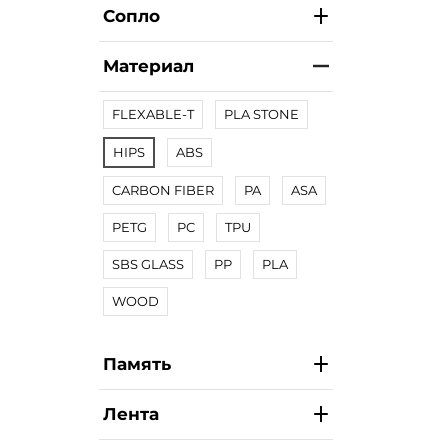
Сопло
Материал
FLEXABLE-T
PLA STONE
HIPS
ABS
CARBON FIBER
PA
ASA
PETG
PC
TPU
SBS GLASS
PP
PLA
WOOD
Память
Лента