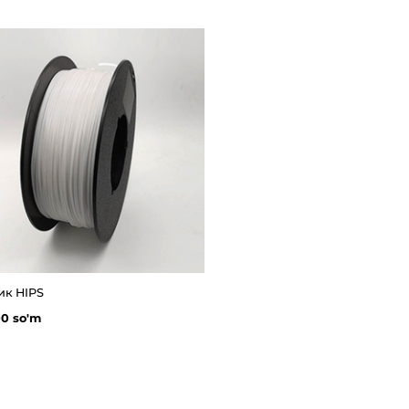
ик HIPS
00 so'm