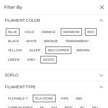
0
Filter By
Filter By
Сначало новые
FILAMENT-COLOR
No Results
BLUE
GOLD
ORANGE
RAINBOW
RED
Not Found Filters1
BLACK
WHITE
BRONZE
TRANSPARENT
Not Found Filters2
YELLOW
SILVER
RED COPPER
BROWN
GREEN
GREY
WOOD
SOPLO
FILAMENT-TYPE
FLEXABLE-T
PLA STONE
HIPS
ABS
CARBON FIBER
PA
ASA
PETG
PC
TPU