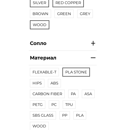
SILVER
RED COPPER
BROWN
GREEN
GREY
WOOD
Сопло
Материал
FLEXABLE-T
PLA STONE
HIPS
ABS
CARBON FIBER
PA
ASA
PETG
PC
TPU
SBS GLASS
PP
PLA
WOOD