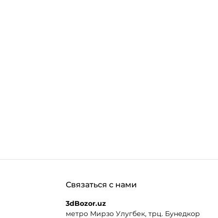
Связаться с нами
3dBozor.uz
метро Мирзо Улугбек, трц. Бунедкор