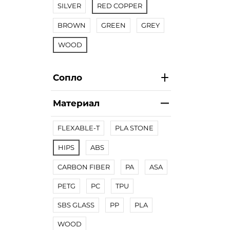
SILVER
RED COPPER
BROWN
GREEN
GREY
WOOD
Сопло
Материал
FLEXABLE-T
PLA STONE
HIPS
ABS
CARBON FIBER
PA
ASA
PETG
PC
TPU
SBS GLASS
PP
PLA
WOOD