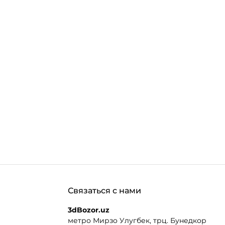
Связаться с нами
3dBozor.uz
метро Мирзо Улугбек, трц. Бунедкор