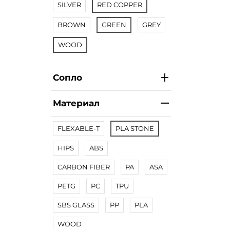
SILVER
RED COPPER
BROWN
GREEN
GREY
WOOD
Сопло
Материал
FLEXABLE-T
PLA STONE
HIPS
ABS
CARBON FIBER
PA
ASA
PETG
PC
TPU
SBS GLASS
PP
PLA
WOOD