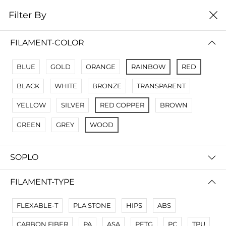
0
Filter By
Filter By
Сначало новые
FILAMENT-COLOR
BLUE
GOLD
ORANGE
RAINBOW
RED
BLACK
WHITE
BRONZE
TRANSPARENT
YELLOW
SILVER
RED COPPER
BROWN
GREEN
GREY
WOOD
SOPLO
PLA SILK RAINBOW - 3D Пластик филамент глянцевая радуга
350 000 so'm
FILAMENT-TYPE
FLEXABLE-T
PLA STONE
HIPS
ABS
CARBON FIBER
PA
ASA
PETG
PC
TPU