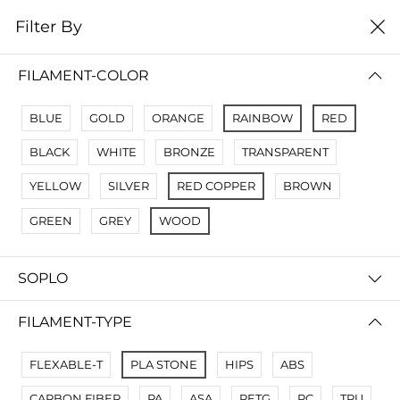
0
Filter By
Filter By
Сначало новые
FILAMENT-COLOR
No Results
BLUE
GOLD
ORANGE
RAINBOW
RED
Not Found Filters1
BLACK
WHITE
BRONZE
TRANSPARENT
Not Found Filters2
YELLOW
SILVER
RED COPPER
BROWN
GREEN
GREY
WOOD
SOPLO
FILAMENT-TYPE
FLEXABLE-T
PLA STONE
HIPS
ABS
CARBON FIBER
PA
ASA
PETG
PC
TPU