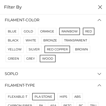
0
Filter By
Filter By
Сначало новые
FILAMENT-COLOR
No Results
BLUE
GOLD
ORANGE
RAINBOW
RED
Not Found Filters1
BLACK
WHITE
BRONZE
TRANSPARENT
Not Found Filters2
YELLOW
SILVER
RED COPPER
BROWN
GREEN
GREY
WOOD
SOPLO
FILAMENT-TYPE
FLEXABLE-T
PLA STONE
HIPS
ABS
CARBON FIBER
PA
ASA
PETG
PC
TPU