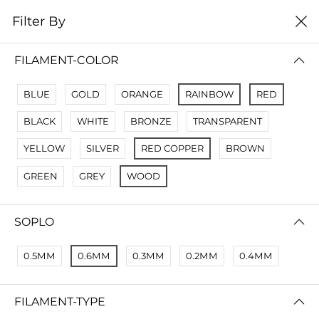
0
Filter By
Filter By
Сначало новые
FILAMENT-COLOR
No Results
BLUE
GOLD
ORANGE
RAINBOW
RED
Not Found Filters1
BLACK
WHITE
BRONZE
TRANSPARENT
Not Found Filters2
YELLOW
SILVER
RED COPPER
BROWN
GREEN
GREY
WOOD
SOPLO
0.5ММ
0.6ММ
0.3ММ
0.2ММ
0.4ММ
FILAMENT-TYPE