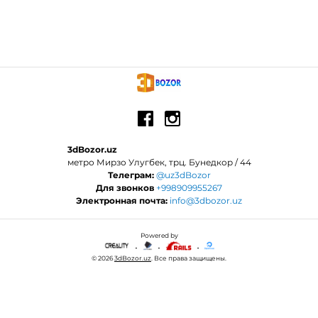
3dBozor.uz
метро Мирзо Улугбек, трц. Бунедкор / 44
Телеграм:
@uz3dBozor
Для звонков
+998909955267
Электронная почта:
info@3dbozor.uz
Powered by
© 2026
3dBozor.uz
. Все права защищены.